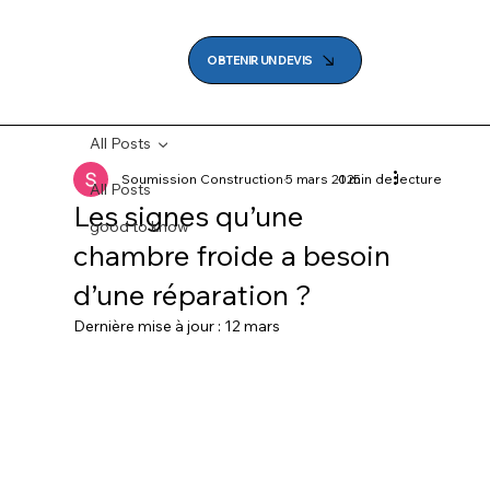
OBTENIR UN DEVIS
All Posts
Soumission Construction
5 mars 2025
1 min de lecture
All Posts
Les signes qu’une
good to know
chambre froide a besoin
d’une réparation ?
Dernière mise à jour :
12 mars